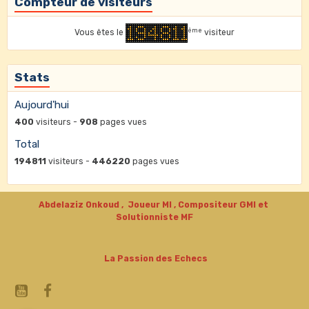
Compteur de visiteurs
ème
Vous êtes le
visiteur
Stats
Aujourd'hui
400
visiteurs -
908
pages vues
Total
194811
visiteurs -
446220
pages vues
Abdelaziz Onkoud , Joueur MI , Compositeur GMI et
Solutionniste MF
La Passion des Echecs