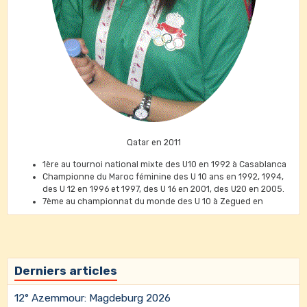
Qatar en 2011
1ère au tournoi national mixte des U10 en 1992 à Casablanca
Championne du Maroc féminine des U 10 ans en 1992, 1994,
des U 12 en 1996 et 1997, des U 16 en 2001, des U20 en 2005.
7ème au championnat du monde des U 10 à Zegued en
Hongrie 1994
26ème au championnat du monde des U10 au Brésil en 1995
3ème au championnat maghrébin des U 12 en 1995
2ème prix U 14 ans au tournoi international de Faro au
Portugal en 1999
Derniers articles
1ère de sa catégorie au Championnat International de Rabat
et 2002, 2003 et 2004 (U20 ans)
12° Azemmour: Magdeburg 2026
Triple championne du Maroc par équipes féminines en 2005-