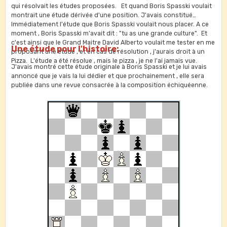
qui résolvait les études proposées. Et quand Boris Spasski voulait
montrait une étude dérivée d'une position. J'avais constitué
Immédiatement l'étude que Boris Spasski voulait nous placer. A ce
moment , Boris Spasski m'avait dit : "tu as une grande culture". Et
c'est ainsi que le Grand Maitre David Alberto voulait me tester en me
Une étude pour l'histoire:
proposant une étude , et en cas de résolution , j'aurais droit à un
Pizza. L'étude a été résolue , mais le pizza , je ne l'ai jamais vue.
J'avais montré cette étude originale à Boris Spasski et je lui avais
annoncé que je vais la lui dédier et que prochainement , elle sera
publiée dans une revue consacrée à la composition échiquéenne.