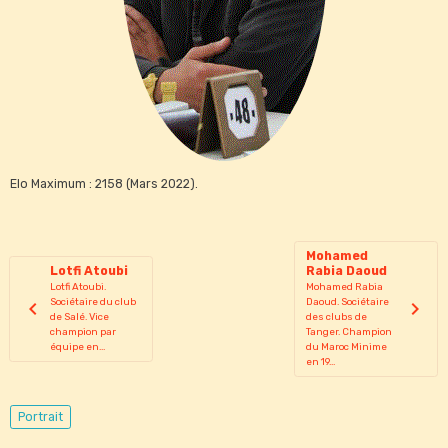
Elo Maximum : 2158 (Mars 2022).
Mohamed
Lotfi Atoubi
Rabia Daoud
Lotfi Atoubi.
Mohamed Rabia
Sociétaire du club
Daoud. Sociétaire
de Salé. Vice
des clubs de
champion par
Tanger. Champion
équipe en...
du Maroc Minime
en 19...
Portrait