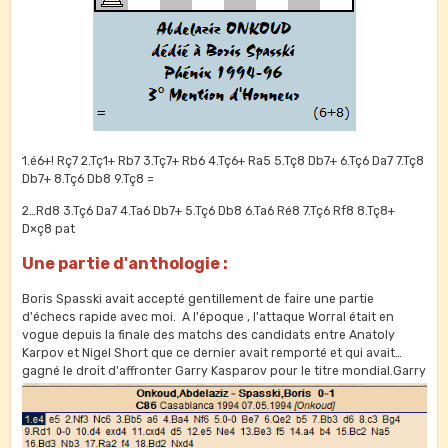
1.é6+! Rç7 2.Tç1+ Rb7 3.Tç7+ Rb6 4.Tç6+ Ra5 5.Tç8 Db7+ 6.Tç6 Da7 7.Tç8
Db7+ 8.Tç6 Db8 9.Tç8 =
2…Rd8 3.Tç6 Da7 4.Ta6 Db7+ 5.Tç6 Db8 6.Ta6 Ré8 7.Tç6 Rf8 8.Tç8+
D×ç8 pat
Une partie d'anthologie :
Boris Spasski avait accepté gentillement de faire une partie
d'échecs rapide avec moi. A l'époque , l'attaque Worral était en
vogue depuis la finale des matchs des candidats entre Anatoly
Karpov et Nigel Short que ce dernier avait remporté et qui avait
gagné le droit d'affronter Garry Kasparov pour le titre mondial.Garry
et Nigel se sont bien affrontés mais dans le cadre d'une nouvelle
association dissidente loin de la bannière de la FIDE.