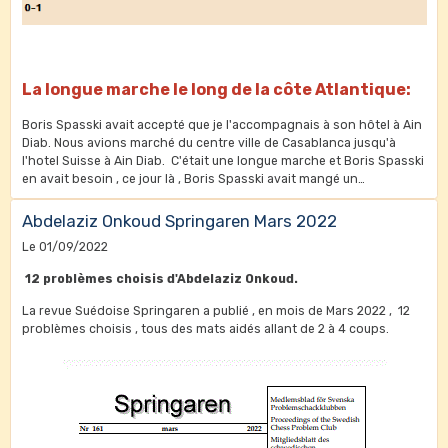
La longue marche le long de la côte Atlantique:
Boris Spasski avait accepté que je l'accompagnais à son hôtel à Ain
Diab. Nous avions marché du centre ville de Casablanca jusqu'à
l'hotel Suisse à Ain Diab. C'était une longue marche et Boris Spasski
en avait besoin , ce jour là , Boris Spasski avait mangé un
couscous....Au cours de notre longue promenade , de nombreaux
échanges sur les championnats du monde , sur Bobby Fischer et
Abdelaziz Onkoud Springaren Mars 2022
des problèmes et études à résoudre sans échiquier. Repose en
Le 01/09/2022
paix .
12 problèmes choisis d'Abdelaziz Onkoud.
La revue Suédoise Springaren a publié , en mois de Mars 2022 , 12
problèmes choisis , tous des mats aidés allant de 2 à 4 coups.