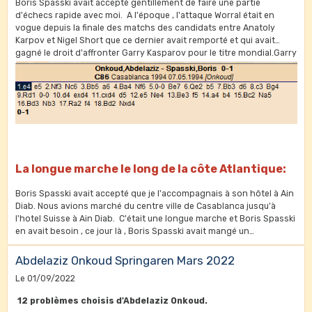
Boris Spasski avait accepté gentillement de faire une partie
d'échecs rapide avec moi. A l'époque , l'attaque Worral était en
vogue depuis la finale des matchs des candidats entre Anatoly
Karpov et Nigel Short que ce dernier avait remporté et qui avait
gagné le droit d'affronter Garry Kasparov pour le titre mondial.Garry
et Nigel se sont bien affrontés mais dans le cadre d'une nouvelle
association dissidente loin de la bannière de la FIDE.
La longue marche le long de la côte Atlantique:
Boris Spasski avait accepté que je l'accompagnais à son hôtel à Ain
Diab. Nous avions marché du centre ville de Casablanca jusqu'à
l'hotel Suisse à Ain Diab. C'était une longue marche et Boris Spasski
en avait besoin , ce jour là , Boris Spasski avait mangé un
couscous....Au cours de notre longue promenade , de nombreaux
échanges sur les championnats du monde , sur Bobby Fischer et
Abdelaziz Onkoud Springaren Mars 2022
des problèmes et études à résoudre sans échiquier. Repose en
Le 01/09/2022
paix .
12 problèmes choisis d'Abdelaziz Onkoud.