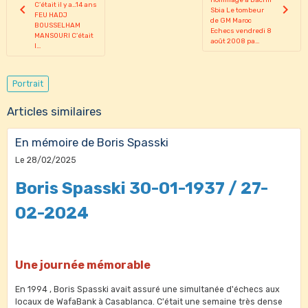
C’était il y a…14 ans
Sbia Le tombeur
FEU HADJ
de GM Maroc
BOUSSELHAM
Echecs vendredi 8
MANSOURI C’était
août 2008 pa...
l...
Portrait
Articles similaires
En mémoire de Boris Spasski
Le 28/02/2025
Boris Spasski 30-01-1937 / 27-
02-2024
Une journée mémorable
En 1994 , Boris Spasski avait assuré une simultanée d'échecs aux
locaux de WafaBank à Casablanca. C'était une semaine très dense