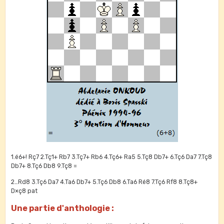
1.é6+! Rç7 2.Tç1+ Rb7 3.Tç7+ Rb6 4.Tç6+ Ra5 5.Tç8 Db7+ 6.Tç6 Da7 7.Tç8
Db7+ 8.Tç6 Db8 9.Tç8 =
2…Rd8 3.Tç6 Da7 4.Ta6 Db7+ 5.Tç6 Db8 6.Ta6 Ré8 7.Tç6 Rf8 8.Tç8+
D×ç8 pat
Une partie d'anthologie :