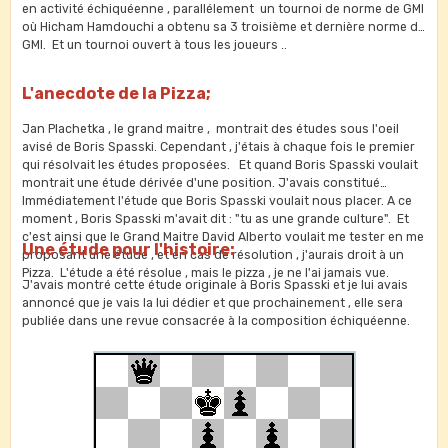
en activité échiquéenne , parallélement un tournoi de norme de GMI
où Hicham Hamdouchi a obtenu sa 3 troisième et dernière norme de
GMI. Et un tournoi ouvert à tous les joueurs ..
L'anecdote de la Pizza;
Jan Plachetka , le grand maitre , montrait des études sous l'oeil
avisé de Boris Spasski. Cependant , j'étais à chaque fois le premier
qui résolvait les études proposées. Et quand Boris Spasski voulait
montrait une étude dérivée d'une position. J'avais constitué
Immédiatement l'étude que Boris Spasski voulait nous placer. A ce
moment , Boris Spasski m'avait dit : "tu as une grande culture". Et
c'est ainsi que le Grand Maitre David Alberto voulait me tester en me
Une étude pour l'histoire:
proposant une étude , et en cas de résolution , j'aurais droit à un
Pizza. L'étude a été résolue , mais le pizza , je ne l'ai jamais vue.
J'avais montré cette étude originale à Boris Spasski et je lui avais
annoncé que je vais la lui dédier et que prochainement , elle sera
publiée dans une revue consacrée à la composition échiquéenne.