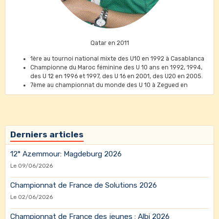
Qatar en 2011
1ère au tournoi national mixte des U10 en 1992 à Casablanca
Championne du Maroc féminine des U 10 ans en 1992, 1994,
des U 12 en 1996 et 1997, des U 16 en 2001, des U20 en 2005.
7ème au championnat du monde des U 10 à Zegued en
Hongrie 1994
26ème au championnat du monde des U10 au Brésil en 1995
3ème au championnat maghrébin des U 12 en 1995
2ème prix U 14 ans au tournoi international de Faro au
Portugal en 1999
Derniers articles
1ère de sa catégorie au Championnat International de Rabat
et 2002, 2003 et 2004 (U20 ans)
12° Azemmour: Magdeburg 2026
Triple championne du Maroc par équipes féminines en 2005-
2006 et 2007
Le 09/06/2026
Championne du Maroc toutes catégories en 2010.
Médaille de bronze aux jeux universitaires en Egypte en 2009
Championnat de France de Solutions 2026
Médaille de bronze aux jeux pan arabes à Qatar en 2011
Le 02/06/2026
1er prix dans plusieurs tournois nationaux dans sa catégorie
(1992-2007)
Championnat de France des jeunes : Albi 2026
Elo Maximum:1803.