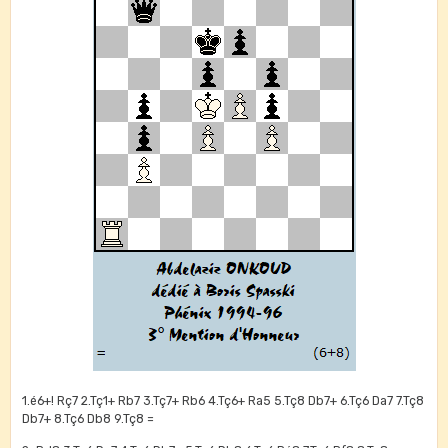
1.é6+! Rç7 2.Tç1+ Rb7 3.Tç7+ Rb6 4.Tç6+ Ra5 5.Tç8 Db7+ 6.Tç6 Da7 7.Tç8
Db7+ 8.Tç6 Db8 9.Tç8 =