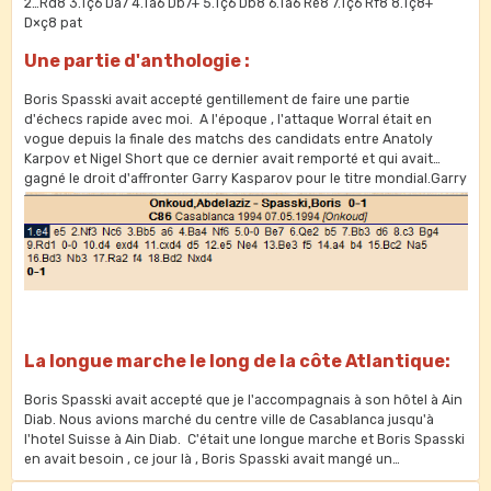
2…Rd8 3.Tç6 Da7 4.Ta6 Db7+ 5.Tç6 Db8 6.Ta6 Ré8 7.Tç6 Rf8 8.Tç8+
D×ç8 pat
Une partie d'anthologie :
Boris Spasski avait accepté gentillement de faire une partie
d'échecs rapide avec moi. A l'époque , l'attaque Worral était en
vogue depuis la finale des matchs des candidats entre Anatoly
Karpov et Nigel Short que ce dernier avait remporté et qui avait
gagné le droit d'affronter Garry Kasparov pour le titre mondial.Garry
et Nigel se sont bien affrontés mais dans le cadre d'une nouvelle
association dissidente loin de la bannière de la FIDE.
La longue marche le long de la côte Atlantique:
Boris Spasski avait accepté que je l'accompagnais à son hôtel à Ain
Diab. Nous avions marché du centre ville de Casablanca jusqu'à
l'hotel Suisse à Ain Diab. C'était une longue marche et Boris Spasski
en avait besoin , ce jour là , Boris Spasski avait mangé un
couscous....Au cours de notre longue promenade , de nombreaux