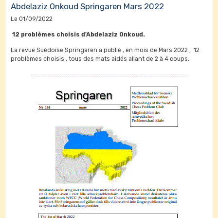
échanges sur les championnats du monde , sur Bobby Fischer et
Abdelaziz Onkoud Springaren Mars 2022
des problèmes et études à résoudre sans échiquier. Repose en
Le 01/09/2022
paix .
12 problèmes choisis d'Abdelaziz Onkoud.
La revue Suédoise Springaren a publié , en mois de Mars 2022 , 12
problèmes choisis , tous des mats aidés allant de 2 à 4 coups.