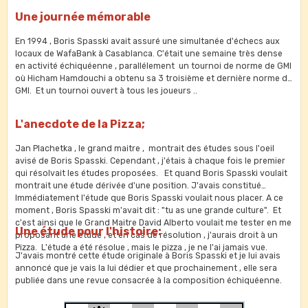
Une journée mémorable
En 1994 , Boris Spasski avait assuré une simultanée d'échecs aux
locaux de WafaBank à Casablanca. C'était une semaine très dense
en activité échiquéenne , parallélement un tournoi de norme de GMI
où Hicham Hamdouchi a obtenu sa 3 troisième et dernière norme de
GMI. Et un tournoi ouvert à tous les joueurs ..
L'anecdote de la Pizza;
Jan Plachetka , le grand maitre , montrait des études sous l'oeil
avisé de Boris Spasski. Cependant , j'étais à chaque fois le premier
qui résolvait les études proposées. Et quand Boris Spasski voulait
montrait une étude dérivée d'une position. J'avais constitué
Immédiatement l'étude que Boris Spasski voulait nous placer. A ce
moment , Boris Spasski m'avait dit : "tu as une grande culture". Et
c'est ainsi que le Grand Maitre David Alberto voulait me tester en me
Une étude pour l'histoire:
proposant une étude , et en cas de résolution , j'aurais droit à un
Pizza. L'étude a été résolue , mais le pizza , je ne l'ai jamais vue.
J'avais montré cette étude originale à Boris Spasski et je lui avais
annoncé que je vais la lui dédier et que prochainement , elle sera
publiée dans une revue consacrée à la composition échiquéenne.