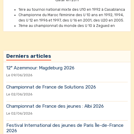
1ère au tournoi national mixte des U10 en 1992 à Casablanca
Championne du Maroc féminine des U 10 ans en 1992, 1994,
des U 12 en 1996 et 1997, des U 16 en 2001, des U20 en 2005.
7ème au championnat du monde des U 10 à Zegued en
Hongrie 1994
26ème au championnat du monde des U10 au Brésil en 1995
3ème au championnat maghrébin des U 12 en 1995
2ème prix U 14 ans au tournoi international de Faro au
Portugal en 1999
Derniers articles
1ère de sa catégorie au Championnat International de Rabat
et 2002, 2003 et 2004 (U20 ans)
12° Azemmour: Magdeburg 2026
Triple championne du Maroc par équipes féminines en 2005-
2006 et 2007
Le 09/06/2026
Championne du Maroc toutes catégories en 2010.
Médaille de bronze aux jeux universitaires en Egypte en 2009
Championnat de France de Solutions 2026
Médaille de bronze aux jeux pan arabes à Qatar en 2011
Le 02/06/2026
1er prix dans plusieurs tournois nationaux dans sa catégorie
(1992-2007)
Championnat de France des jeunes : Albi 2026
Elo Maximum:1803.
Le 02/06/2026
Festival International des jeunes de Paris Île-de-France
2026