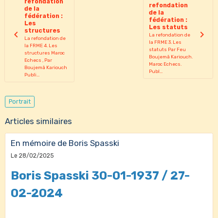
refondation
refondation
de la
de la
fédération :
fédération :
Les
Les statuts
structures
La refondation de
La refondation de
la FRME 3. Les
la FRME 4. Les
statuts Par Feu
structures Maroc
Boujemâ Kariouch.
Echecs , Par
Maroc Echecs.
Boujemâ Kariouch
Publ...
Publi...
Portrait
Articles similaires
En mémoire de Boris Spasski
Le 28/02/2025
Boris Spasski 30-01-1937 / 27-
02-2024