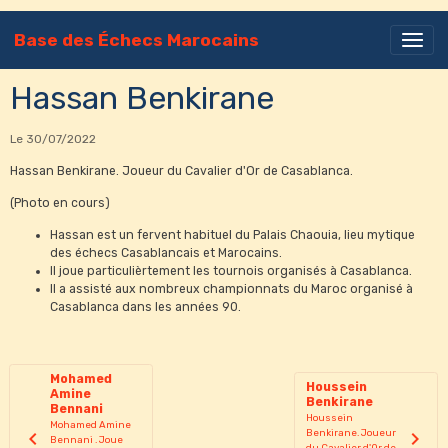
Base des Échecs Marocains
Hassan Benkirane
Le 30/07/2022
Hassan Benkirane. Joueur du Cavalier d'Or de Casablanca.
(Photo en cours)
Hassan est un fervent habituel du Palais Chaouia, lieu mytique
des échecs Casablancais et Marocains.
Il joue particulièrtement les tournois organisés à Casablanca.
Il a assisté aux nombreux championnats du Maroc organisé à
Casablanca dans les années 90.
Mohamed
Houssein
Amine
Benkirane
Bennani
Houssein
Mohamed Amine
Benkirane. Joueur
Bennani . Joue
du Cavalier d'Or de