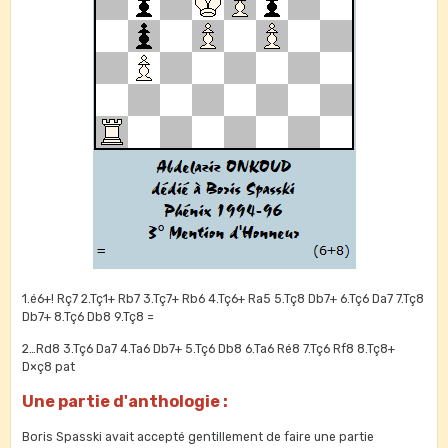
1.é6+! Rç7 2.Tç1+ Rb7 3.Tç7+ Rb6 4.Tç6+ Ra5 5.Tç8 Db7+ 6.Tç6 Da7 7.Tç8
Db7+ 8.Tç6 Db8 9.Tç8 =
2…Rd8 3.Tç6 Da7 4.Ta6 Db7+ 5.Tç6 Db8 6.Ta6 Ré8 7.Tç6 Rf8 8.Tç8+
D×ç8 pat
Une partie d'anthologie :
Boris Spasski avait accepté gentillement de faire une partie