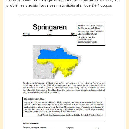
La revue Suédoise Springaren a publié , en mois de Mars 2022 , 12
problèmes choisis , tous des mats aidés allant de 2 à 4 coups.