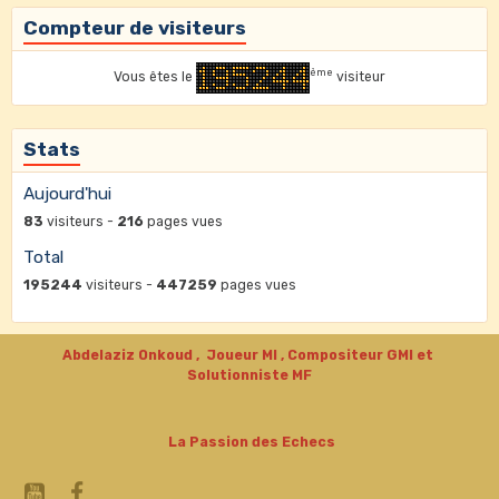
Compteur de visiteurs
ème
Vous êtes le
visiteur
Stats
Aujourd'hui
83
visiteurs -
216
pages vues
Total
195244
visiteurs -
447259
pages vues
Abdelaziz Onkoud , Joueur MI , Compositeur GMI et
Solutionniste MF
La Passion des Echecs