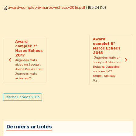
award-complet-6-maroc-echecs-2016.pdf
(185.24 Ko)
Award
Award
complet 5°
complet 7°
Maroc Echecs
Maroc Echecs
2015
2017
Juge des mats en
Juge des mats
3 coups: Aleksandr
aidés en 2 coups :
Bulavka. Juge des
Jorma Paavilainen
mats en 4-12
Juge des mats
coups : Aleksey
aidés en 2...
Og...
Maroc Echecs 2016
Derniers articles