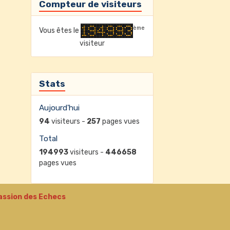
Compteur de visiteurs
ème
Vous êtes le
visiteur
Stats
Aujourd'hui
94
visiteurs -
257
pages vues
Total
194993
visiteurs -
446658
pages vues
assion des Echecs