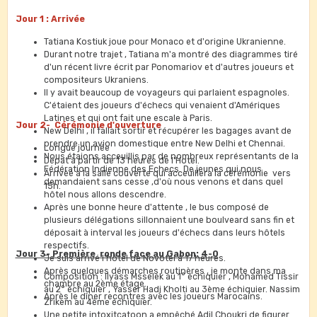
des Échecs. Certains parlent pour ne rien dire. Leurs propos
Jour 1 : Arrivée
sont inintéressants comme leurs parcours échiquéens.
Tatiana Kostiuk joue pour Monaco et d'origine Ukranienne.
Durant notre trajet , Tatiana m'a montré des diagrammes tiré
d'un récent livre écrit par Ponomariov et d'autres joueurs et
compositeurs Ukraniens.
Il y avait beaucoup de voyageurs qui parlaient espagnoles.
C'étaient des joueurs d'échecs qui venaient d'Amériques
Latines et qui ont fait une escale à Paris.
Jour 2- Cérémonie d'ouverture
New Delhi , il fallait sortir et récupérer les bagages avant de
prendre un avion domestique entre New Delhi et Chennai.
Longue journée
Nous étaions acceuillis par de nombreux représentants de la
Dépat à partir de 13 heures de l'Hotel.
Fédération Indienne des Echecs. De jeunes qui nous
Arrivéé à la salle couverte qui acceuillera la cérémonie vers
demandaient sans cesse ,d'où nous venons et dans quel
15h.
hôtel nous allons descendre.
Après une bonne heure d'attente , le bus composé de
plusieurs délégations sillonnaient une boulveard sans fin et
déposait à interval les joueurs d'échecs dans leurs hôtels
respectifs.
Jour 3- Première ronde face au Gabon: 4-0
Je suis arrivé l'hôtel de Novotel à 17 heures.
Après quelques démarches routinères , je monte dans ma
Composition : Ilyass Msselek au 1° échiquier , Mohamed Tissir
chambre au 2ème étage.
au 2° échiquier , Yasser Hadj Kholti au 3ème échiquier. Nassim
Après le dîner recontres avec les joueurs Marocains.
Zrikem au 4ème échiquier.
Une petite intoxitcatoon a empêché Adil Choukri de figurer