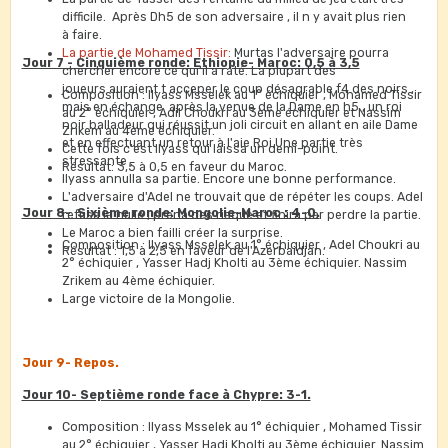
difficile. Après Dh5 de son adversaire , il n y avait plus rien
à faire.
La partie de Mohamed Tissir:
Murtas l'adversaire pourra
Jour 7 - Cinquième ronde: Ethiopie- Maroc: 0,5 à 3,5
chercher encore ce qui'il a raté. La plupart des
joueurs auraient t acceper le coup désagrable f4 des noirs ,
Composition : Ilyass Msselek au 1° échiquier , Mohamed Tissir
mais en échange après la venue de la Dame en h5 , un roi
au 2° échiquier , Adil Choukri au 3ème échiquier et Nassim
noir balladeur qui réussit un joli circuit en allant en aile Dame
Zrikem au 4ème échiquier.
et en effectuant un retour à l'aie Roi.Une partie très
Cette fois c'est Ilyass qui laissa un demi-point.
stressante .
Résultat: 3,5 à 0,5 en faveur du Maroc.
Ilyass annulla sa partie. Encore une bonne performance.
L'adversaire d'Adel ne trouvait que de répéter les coups. Adel
Jour 8- Sixième ronde: Mongolie-Maroc : 4-0.
refusa la nulle , prena des risque et finira par perdre la partie.
Le Maroc a bien failli créer la surprise.
Composition : Ilyass Msselek au 1° échiquier , Adel Choukri au
Résultat : 1,5 à 2,5 en faveur de l'Azerbaidjan.
2° échiquier , Yasser Hadj Kholti au 3ème échiquier. Nassim
Zrikem au 4ème échiquier.
Large victoire de la Mongolie.
Jour 9- Repos.
Jour 10- Septième ronde face à Chypre: 3-1.
Composition : Ilyass Msselek au 1° échiquier , Mohamed Tissir
au 2° échiquier , Yasser Hadj Kholti au 3ème échiquier. Nassim