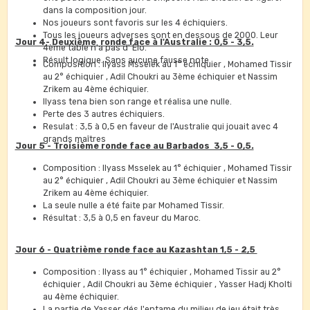
dans la composition jour.
Nos joueurs sont favoris sur les 4 échiquiers.
Tous les joueurs adverses sont en dessous de 2000. Leur
Jour 4- Deuxième ronde face à l'Australie : 0,5 - 3,5.
4ème table n'a pas d' Elo.
Résult logique. Sans aucune fausse note.
Composition : Ilyass Msselek au 1° échiquier , Mohamed Tissir
au 2° échiquier , Adil Choukri au 3ème échiquier et Nassim
Zrikem au 4ème échiquier.
Ilyass tena bien son range et réalisa une nulle.
Perte des 3 autres échiquiers.
Resulat : 3,5 à 0,5 en faveur de l'Australie qui jouait avec 4
grands maîtres
Jour 5 - Troisième ronde face au Barbados 3,5 - 0,5.
Composition : Ilyass Msselek au 1° échiquier , Mohamed Tissir
au 2° échiquier , Adil Choukri au 3ème échiquier et Nassim
Zrikem au 4ème échiquier.
La seule nulle a été faite par Mohamed Tissir.
Résultat : 3,5 à 0,5 en faveur du Maroc.
Jour 6 - Quatrième ronde face au Kazashtan 1,5 - 2,5
Composition : Ilyass au 1° échiquier , Mohamed Tissir au 2°
échiquier , Adil Choukri au 3ème échiquier , Yasser Hadj Kholti
au 4ème échiquier.
La partie de Yasser dés l'entame du milieu de jeu était très