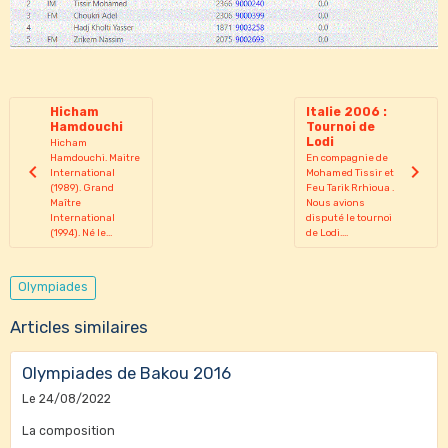
Hicham
Italie 2006 :
Hamdouchi
Tournoi de
Lodi
Hicham
Hamdouchi. Maitre
En compagnie de
International
Mohamed Tissir et
(1989). Grand
Feu Tarik Rrhioua .
Maître
Nous avions
International
disputé le tournoi
(1994). Né le...
de Lodi....
Olympiades
Articles similaires
Olympiades de Bakou 2016
Le 24/08/2022
La composition