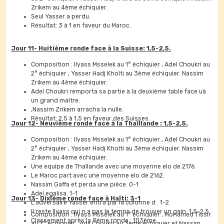
Zrikem au 4ème échiquier.
Seul Yasser a perdu.
Résultat: 3 à 1 en faveur du Maroc.
Jour 11- Huitième ronde face à la Suisse: 1,5-2,5.
Composition : Ilyass Msselek au 1° échiquier , Adel Choukri au
2° échiquier , Yasser Hadj Kholti au 3ème échiquier. Nassim
Zrikem au 4ème échiquier.
Adel Choukri remporta sa partie à la deuxième table face uà
un grand maître.
,Nassim Zrikem arracha la nulle.
Résultat: 2,5 à 1,5 en faveur des Suisses.
Jour 12- Neuvième ronde face à la Thaïllande : 1,5-2,5.
Composition : Ilyass Msselek au 1° échiquier , Adel Choukri au
2° échiquier , Yasser Hadj Kholti au 3ème échiquier. Nassim
Zrikem au 4ème échiquier.
Une equipe de Thaïlande avec une moyenne elo de 2176.
Le Maroc part avec une moyenne elo de 2162.
Nassim Gaffa et perda une pièce. 0-1
Adel egalisa. 1-1
Jour 13- Dixième ronde face à Haïti: 3-1
L'adversaire Yasser entra par la colonne d . 1-2
Il reste Ilyass qui n a pas le temps de trouver un gain. 1,5-2,5.
Composition : Ilyass Msselek au 1° échiquier , Mohamed Tissir
Classement après la 9ème ronde : 103ème.
au 2° échiquier , Adil Choukri au 3ème échiquier et Nassim