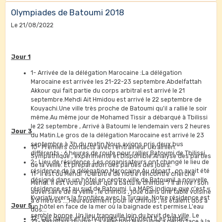
Olympiades de Batoumi 2018
Le 21/08/2022
Jour 1
1- Arrivée de la délégation Marocaine :La délégation
Marocaine est arrivée les 21-22-23 septembre.Abdelfattah
Akkour qui fait partie du corps arbitral est arrivé le 21
septembre.Mehdi Ait Hmidou est arrivé le 22 septembre de
Kouyachi.Une ville très proche de Batoumi qu'il a rallié le soir
même.Au même jour de Mohamed Tissir a débarqué à Tbilissi
le 22 septembre , Arrivé à Batoumi le lendemain vers 2 heures
Jour 3
du Matin.Le gros de la délégation Marocaine est arrivé le 23
septembre à 3h du matin.Nous avions pris deux bus
10- Premiers contacts avec l'entraîneur Ukrainien.
différents : 6 heures de route pour rallier Batoumi de Tbilissi.
Sympathique , expérimenté et Disponible.Analyse des parties
2- Lieu de résidence :Les organisateurs ont changé le lieu de
de la veille. Et préparation des parties des jours.
résidence de la délégation Marocaine.Au départ , on avait été
11- Il est où Mehdi ?L'arbitre de notre rencontre cherche
désigné dans un hôtel en centre ville de BatoumiLa nouvelle
Mehdi. Il est votre joueur qui a battu le chinois ? Il arrive ! son
résidence est au sud de Batoumi. La MAPS indique que c'est «
adversaire de la veille , le chinois , joue dans une table voisine
Kvariati »vers la frontière avec la Turquie. Notre résidence est
à 6 mètres ....Heureusement pour le chinois , ils étaient dos à
Jour 5
un hôtel en face de la mer où la baignade est permise.L'eau
dos...
semble bonne. Un lieu tranquille loin du bruit de la ville. Le
12- Les dames et les hommes cartonnent !Les dames
22- Résultats du jour: La sélection Masculine a perdu face à la