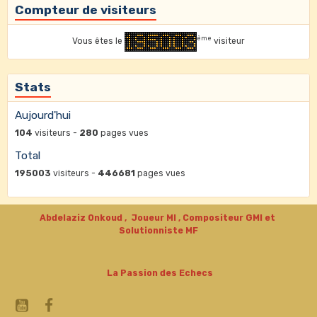
Compteur de visiteurs
ème
Vous êtes le
visiteur
Stats
Aujourd'hui
104
visiteurs -
280
pages vues
Total
195003
visiteurs -
446681
pages vues
Abdelaziz Onkoud , Joueur MI , Compositeur GMI et
Solutionniste MF
La Passion des Echecs