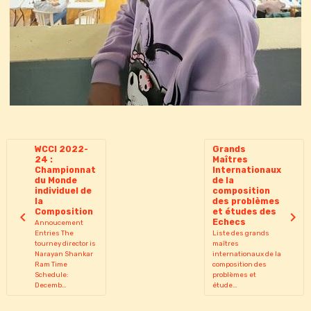
WCCI 2022-
Grands
24 :
Maîtres
Championnat
Internationaux
du Monde
de la
individuel de
composition
la
des problèmes
Composition
et études des
Echecs
Annoucement
Entries The
Liste des grands
tourney director is
maîtres
Narayan Shankar
internationaux de la
Ram Time
composition des
Schedule:
problèmes et
Decemb...
étude...