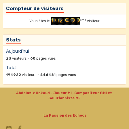
Compteur de visiteurs
ème
Vous êtes le
visiteur
Stats
Aujourd'hui
23
visiteurs -
60
pages vues
Total
194922
visiteurs -
446461
pages vues
Abdelaziz Onkoud , Joueur MI , Compositeur GMI et
Solutionniste MF
La Passion des Echecs